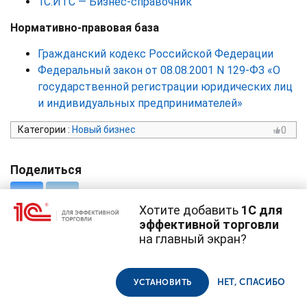
1С:ИТС — Бизнес-справочник
Нормативно-правовая база
Гражданский кодекс Российской Федерации
Федеральный закон от 08.08.2001 N 129-ФЗ «О
государственной регистрации юридических лиц
и индивидуальных предпринимателей»
Категории
:
Новый бизнес
0
Поделиться
Хотите добавить
1С для
эффективной торговли
на главный экран?
Cайт использует
cookie-файлы
(файлы с данными о прошлых
посещениях сайта).
Продолжая использовать наш сайт, вы даете согласие на
© 1С, 2026. Все права защищены
использование файлов cookie в соответствии с
политикой
НЕТ, СПАСИБО
УСТАНОВИТЬ
конфиденциальности
.