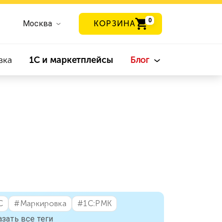
0
Москва
КОРЗИНА
вка
1С и маркетплейсы
Блог
С
#⁣Маркировка
#⁣1С:РМК
зать все теги