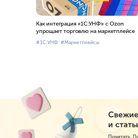
Как интеграция «1С:УНФ» с Ozon
упрощает торговлю на маркетплейсе
#⁣1С:УНФ
#⁣Маркетплейсы
Свежие
и стать
Почитать. П