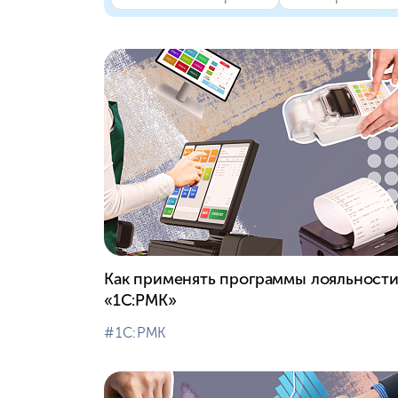
Как применять программы лояльности
«1С:РМК»
#⁣1С:РМК