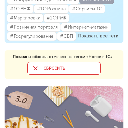
#⁣1С:УНФ
#⁣1С:Розница
#⁣Сервисы 1С
#⁣Маркировка
#⁣1С:РМК
#⁣Розничная торговля
#⁣Интернет-магазин
Показать все теги
#⁣Госрегулирование
#⁣СБП
Показаны
обзоры, отмеченные тегом «Новое в 1С»
CБРОСИТЬ