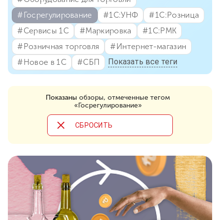
#⁣Госрегулирование
#⁣1С:УНФ
#⁣1С:Розница
#⁣Сервисы 1С
#⁣Маркировка
#⁣1С:РМК
#⁣Розничная торговля
#⁣Интернет-магазин
Показать все теги
#⁣Новое в 1С
#⁣СБП
Показаны
обзоры, отмеченные тегом
«Госрегулирование»
CБРОСИТЬ