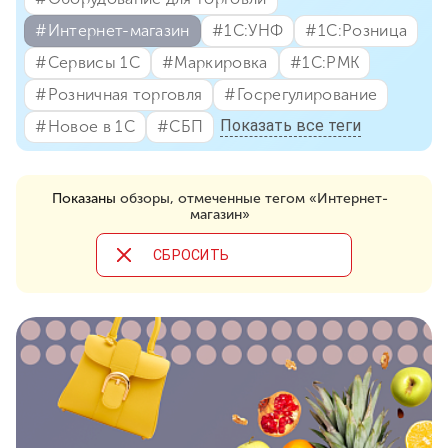
#⁣Интернет-магазин
#⁣1С:УНФ
#⁣1С:Розница
#⁣Сервисы 1С
#⁣Маркировка
#⁣1С:РМК
#⁣Розничная торговля
#⁣Госрегулирование
Показать все теги
#⁣Новое в 1С
#⁣СБП
Показаны
обзоры, отмеченные тегом «Интернет-
магазин»
CБРОСИТЬ