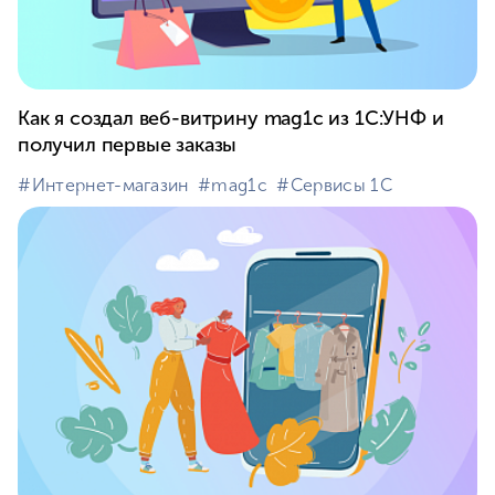
Как я создал веб-витрину mag1с из 1С:УНФ и
получил первые заказы
#⁣Интернет-магазин
#⁣mag1c
#⁣Сервисы 1С