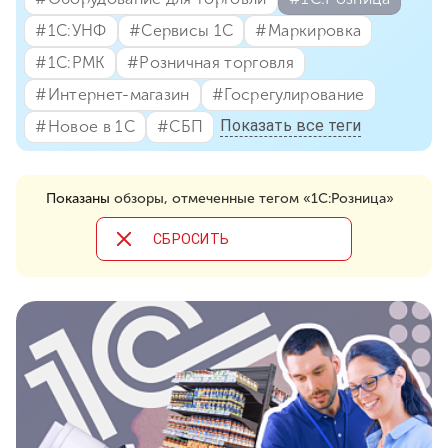
#⁣1С:УНФ
#⁣Сервисы 1С
#⁣Маркировка
#⁣1С:РМК
#⁣Розничная торговля
#⁣Интернет-магазин
#⁣Госрегулирование
Показать все теги
#⁣Новое в 1С
#⁣СБП
Показаны
обзоры, отмеченные тегом «1С:Розница»
CБРОСИТЬ