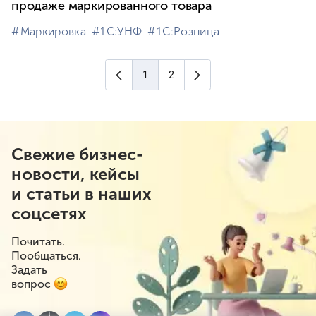
продаже маркированного товара
#⁣Маркировка
#⁣1С:УНФ
#⁣1С:Розница
Предыдущая страница
Следующая страница
1
2
(текущая страница)
Свежие бизнес-
новости, кейсы
и статьи в наших
соцсетях
Почитать.
Пообщаться.
Задать
вопрос