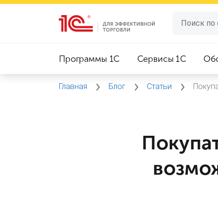
Программы 1C
Сервисы 1C
Об
Главная
Блог
Статьи
Покуп
Покупат
возмо