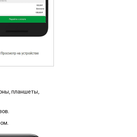
оны, планшеты,
зов.
зом.