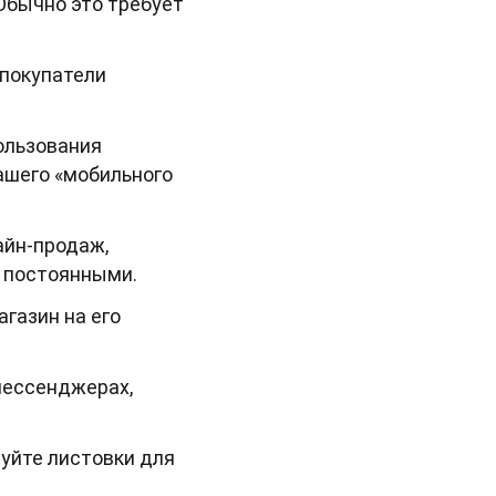
Обычно это требует
 покупатели
ользования
ашего «мобильного
айн-продаж,
т постоянными.
газин на его
мессенджерах,
уйте листовки для