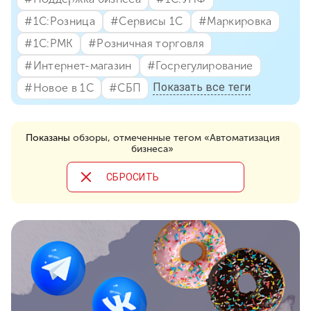
#⁣1С:Розница
#⁣Сервисы 1С
#⁣Маркировка
#⁣1С:РМК
#⁣Розничная торговля
#⁣Интернет-магазин
#⁣Госрегулирование
Показать все теги
#⁣Новое в 1С
#⁣СБП
Показаны
обзоры, отмеченные тегом «Автоматизация
бизнеса»
CБРОСИТЬ