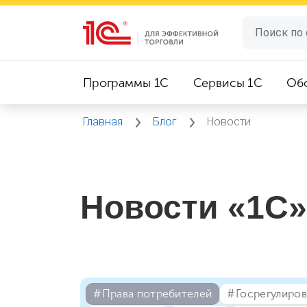
Программы 1C
Сервисы 1C
Об
Главная
Блог
Новости
Новости «1С»
#⁣Права потребителей
#⁣Госрегулиро