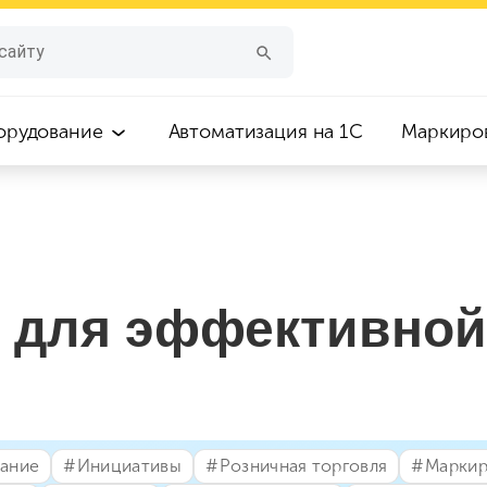
орудование
Автоматизация на 1С
Маркиро
 для эффективной
вание
#⁣Инициативы
#⁣Розничная торговля
#⁣Марки