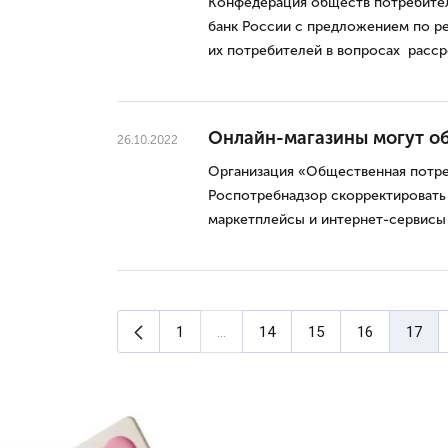
Конфедерация обществ потребител
банк России с предложением по р
их потребителей в вопросах расср
Онлайн-магазины могут о
26.10.2022
Организация «Общественная потре
Роспотребнадзор скорректировать
маркетплейсы и интернет-сервисы 
Предыдущая страница
1
...
14
15
16
17
(текуща