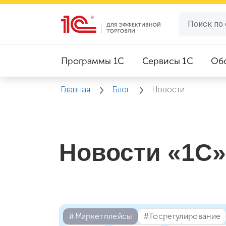
Программы 1C
Сервисы 1C
Об
Главная
Блог
Новости
Новости «1С»
#⁣Маркетплейсы
#⁣Госрегулирование