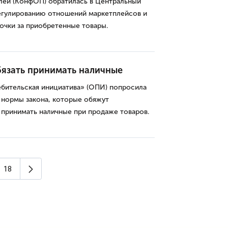
ей (КонфОП) обратилась в Центральный
егулированию отношений маркетплейсов и
очки за приобретенные товары.
бязать принимать наличные
бительская инициатива» (ОПИ) попросила
 нормы закона, которые обяжут
принимать наличные при продаже товаров.
Следующая страница
18
я страница)