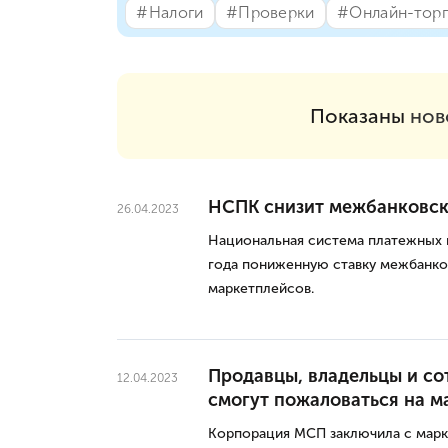
#⁣Налоги
#⁣Проверки
#⁣Онлайн-тор
Показаны
нов
НСПК снизит межбанковск
26.04.2023
Национальная система платежных к
года пониженную ставку межбанко
маркетплейсов.
Продавцы, владельцы и со
12.04.2023
смогут пожаловаться на м
Корпорация МСП заключила с мар