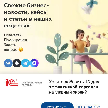
Свежие бизнес-
новости, кейсы
и статьи в наших
соцсетях
Почитать.
Пообщаться.
Задать
вопрос
Хотите добавить
1С для
28 МАРТА 2024
#⁣Маркировка
#⁣Инициативы
эффективной торговли
на главный экран?
Эксперимент по
Cайт использует
cookie-файлы
(файлы с данными о прошлых
посещениях сайта).
Продолжая использовать наш сайт, вы даете согласие на
маркировке моторных
использование файлов cookie в соответствии с
политикой
НЕТ, СПАСИБО
УСТАНОВИТЬ