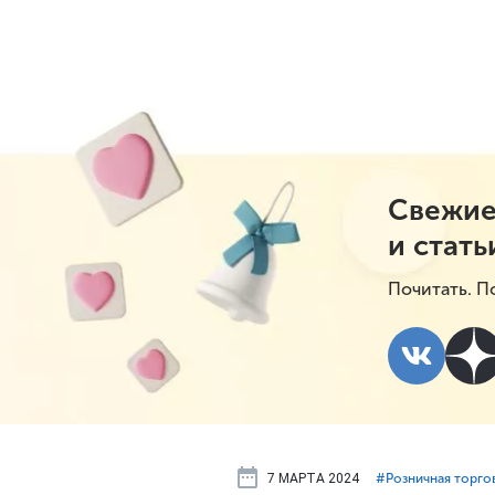
Свежие
и стать
Почитать. П
7 МАРТА 2024
#⁣Розничная торго