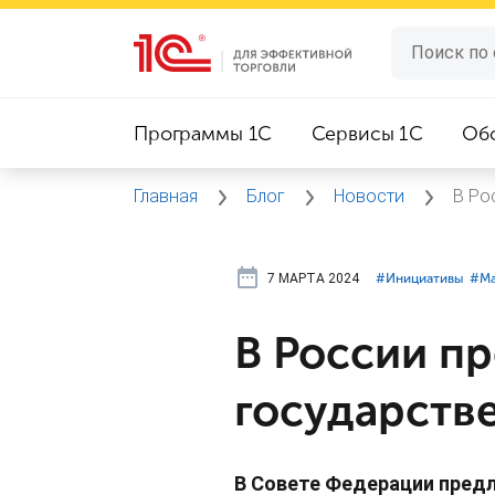
Программы 1C
Сервисы 1C
Об
Главная
Блог
Новости
В Ро
7 МАРТА 2024
#⁣Инициативы
#⁣М
В России п
государств
В Совете Федерации пред