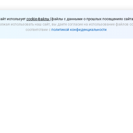
варов для детей, обла
айт использует
cookie-файлы
(файлы с данными о прошлых посещениях сайта
лжая использовать наш сайт, вы даете согласие на использование файлов co
авке НДС, могут расш
соответствии с
политикой конфиденциальности
.
вопрос расширения перечня товаров для детей, о
стоимость по сниженной ставке в 10%. Соответст
Ф.
тей, облагаемых НДС по сниженной ставке, предлаг
е столы и тумбы, детские столы, ходунки, краски, 
теры, кисти художественные, мелки, пастель), канце
айки), принадлежности для измерений и черчения (ли
товальни, наборы чертежных инструментов), портфел
ошкольного и школьного возраста, поильники, тарел
ания новорожденных.