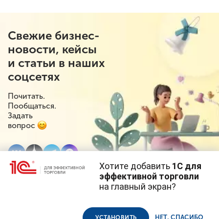
Свежие бизнес-
новости, кейсы
и статьи в наших
соцсетях
Почитать.
Пообщаться.
Задать
вопрос
Хотите добавить
1С для
эффективной торговли
на главный экран?
Cайт использует
cookie-файлы
(файлы с данными о прошлых
посещениях сайта).
Продолжая использовать наш сайт, вы даете согласие на
© 1С, 2026. Все права защищены
использование файлов cookie в соответствии с
политикой
НЕТ, СПАСИБО
УСТАНОВИТЬ