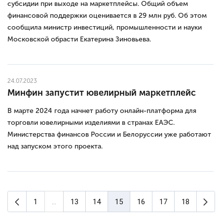
субсидии при выходе на маркетплейсы. Общий объем
финансовой поддержки оценивается в 29 млн руб. Об этом
сообщила министр инвестиций, промышленности и науки
Московской обрасти Екатерина Зиновьева.
24.07.2023
Минфин запустит ювелирный маркетплейс
В марте 2024 года начнет работу онлайн-платформа для
торговли ювелирными изделиями в странах ЕАЭС.
Министерства финансов России и Белоруссии уже работают
над запуском этого проекта.
Предыдущая страница
Сл
1
...
13
14
15
16
17
18
(текущая страница)