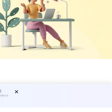
ложили
).
okie в