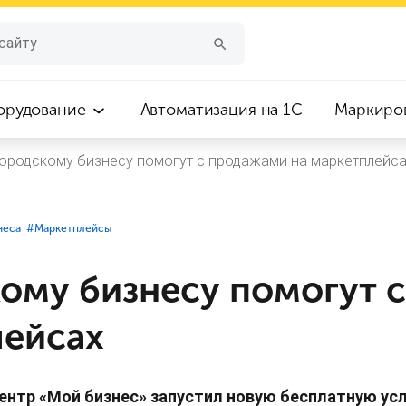
орудование
Автоматизация на 1С
Маркиро
ородскому бизнесу помогут с продажами на маркетплейс
неса
#⁣Маркетплейсы
ому бизнесу помогут 
лейсах
ентр «Мой бизнес» запустил новую бесплатную услу