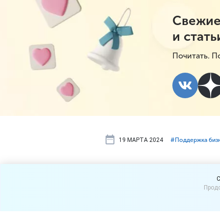
Свежие
и стать
Почитать. П
19 МАРТА 2024
#⁣Поддержка биз
За открытие
C
Продо
освобождат