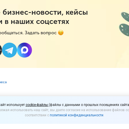
 бизнес-новости, кейсы
и в наших соцсетях
ообщаться. Задать вопрос
неса
 бизнеса в селе пред
айт использует
cookie-файлы
(файлы с данными о прошлых посещениях сайта
лжая использовать наш сайт, вы даете согласие на использование файлов co
ь от налогов
соответствии с
политикой конфиденциальности
.