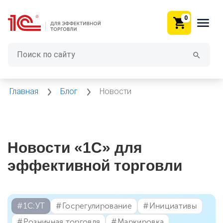
0
Главная
Блог
Новости
Новости «1С» для
эффективной торговли
#⁣1С:УТ
#⁣Госрегулирование
#⁣Инициативы
#⁣Розничная торговля
#⁣Маркировка