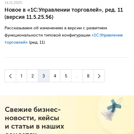
14.11.2025
Новое в «1С:Управлении торговлей», ред. 11
(версия 11.5.25.56)
Рассказываем об изменениях в версии с развитием
функциональности типовой конфигурации
«1С:Управление
торговлей»
(ред. 11)
Предыдущая страница
Следующая ст
1
2
3
4
5
...
8
(текущая страница)
Свежие бизнес-
новости, кейсы
и статьи в наших