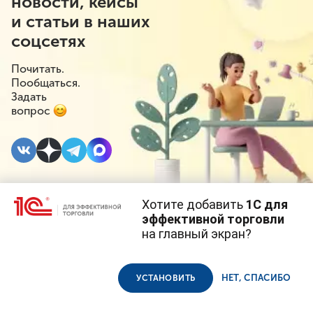
новости, кейсы
и статьи в наших
соцсетях
Почитать.
Пообщаться.
Задать
вопрос
Хотите добавить
1С для
15 МАЯ 2026
#⁣Инициативы
#⁣Госрегулирование
эффективной торговли
на главный экран?
Госдума одобрила
Cайт использует
cookie-файлы
(файлы с данными о прошлых
посещениях сайта).
Продолжая использовать наш сайт, вы даете согласие на
повышение
использование файлов cookie в соответствии с
политикой
НЕТ, СПАСИБО
УСТАНОВИТЬ
конфиденциальности
.
госпошлины за