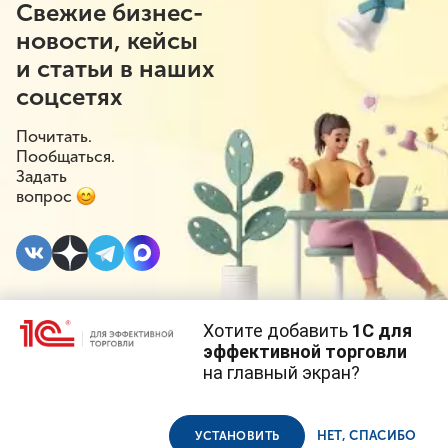
Свежие бизнес-
новости, кейсы
и статьи в наших
соцсетях
Почитать.
Пообщаться.
Задать
вопрос
Хотите добавить
1С для
#⁣Госрегулирование
#⁣Розничная торговля
10 ИЮНЯ
эффективной торговли
2026
#⁣Оптовая торговля
на главный экран?
Cайт использует
cookie-файлы
(файлы с данными о прошлых
посещениях сайта).
Госдума одобрила
Продолжая использовать наш сайт, вы даете согласие на
использование файлов cookie в соответствии с
политикой
НЕТ, СПАСИБО
УСТАНОВИТЬ
конфиденциальности
.