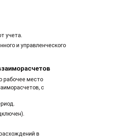
т учета.
нного и управленческого
 взаиморасчетов
о рабочее место
аиморасчетов, с
ериод.
дключен).
 расхождений в