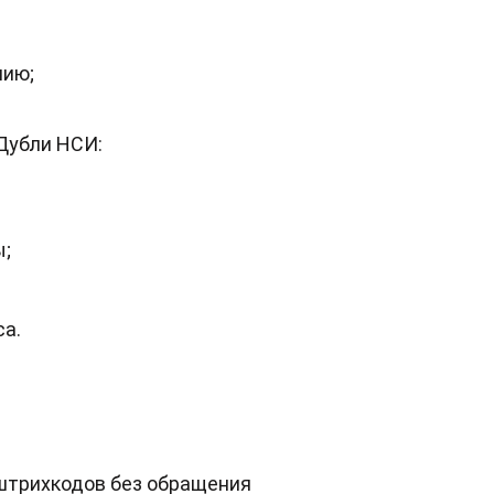
нию;
Дубли НСИ:
ы;
са.
штрихкодов без обращения