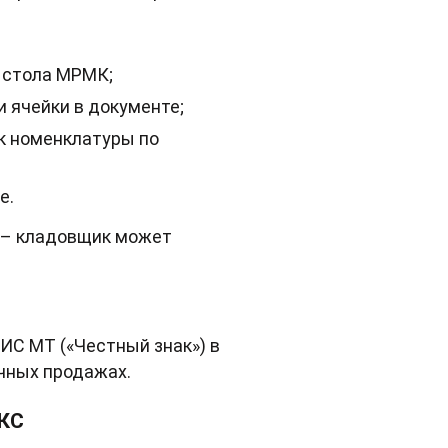
о стола МРМК;
 ячейки в документе;
к номенклатуры по
е.
 – кладовщик может
ИС МТ («Честный знак») в
чных продажах.
АКС