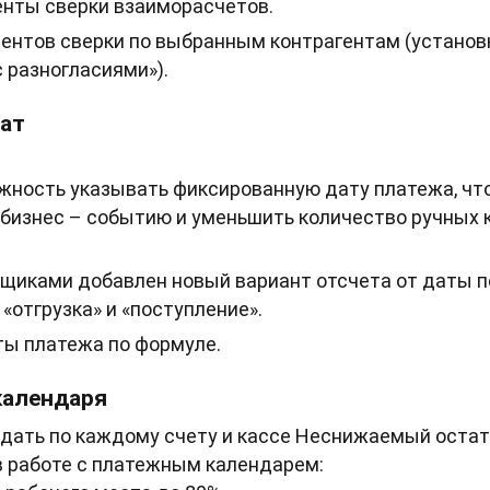
нты сверки взаиморасчетов.
нтов сверки по выбранным контрагентам (установк
с разногласиями»).
лат
ность указывать фиксированную дату платежа, что
 бизнес – событию и уменьшить количество ручных 
вщиками добавлен новый вариант отсчета от даты п
«отгрузка» и «поступление».
ты платежа по формуле.
календаря
дать по каждому счету и кассе Неснижаемый остато
в работе с платежным календарем: