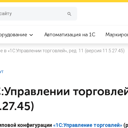
орудование
Автоматизация на 1С
Маркиро
е в «1С:Управлении торговлей», ред. 11 (версия 11.5.27.45)
:УТ
:Управлении торговлей
.27.45)
иповой конфигурации
«1С:Управление торговлей»
(р