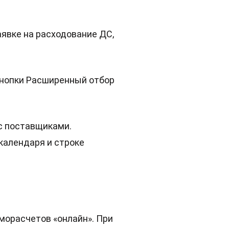
аявке на расходование ДС,
кнопки Расширенный отбор
с поставщиками.
календаря и строке
морасчетов «онлайн». При