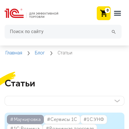
0
Главная
Блог
Статьи
Статьи
#⁣Маркировка
#⁣Сервисы 1С
#⁣1С:УНФ
#⁣1С:Розница
#⁣Розничная торговля