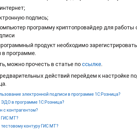
 интернет;
ктронную подпись;
компьютер программу криптопровайдер для работы 
дписи
рограммный продукт необходимо зарегистрировать
н в программе.
ать, можно прочесть в статье по
ссылке
.
редварительных действий перейдем к настройке п
ца.
льзование электронной подписи в программе 1С:Розница?
 ЭДО в программе 1С:Розница?
н с контрагентом?
 ГИС МТ?
 тестовому контуру ГИС МТ?