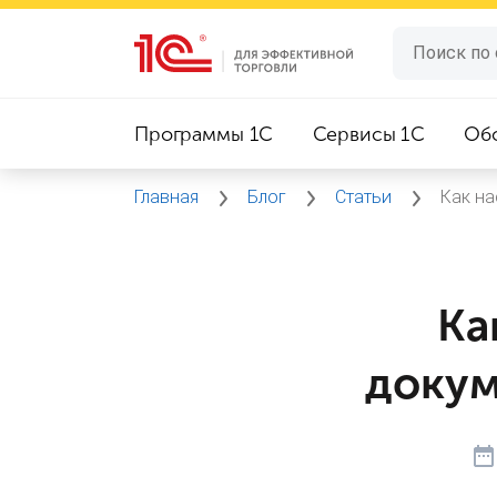
Программы 1C
Сервисы 1C
Об
Главная
Блог
Статьи
Как н
Ка
докум