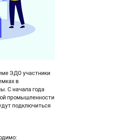
теме ЭДО участники
емках в
ы. С начала года
гкой промышленности
будут подключиться
одимо: