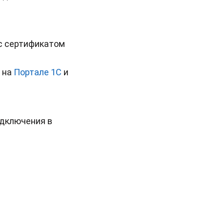
с сертификатом
 на
Портале 1С
и
одключения в