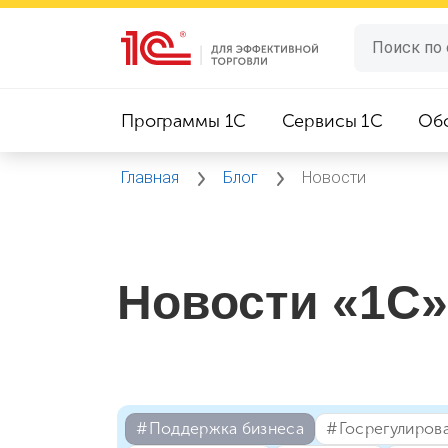
Программы 1C
Сервисы 1C
Об
Главная
Блог
Новости
Новости «1С»
#⁣Поддержка бизнеса
#⁣Госрегулиров