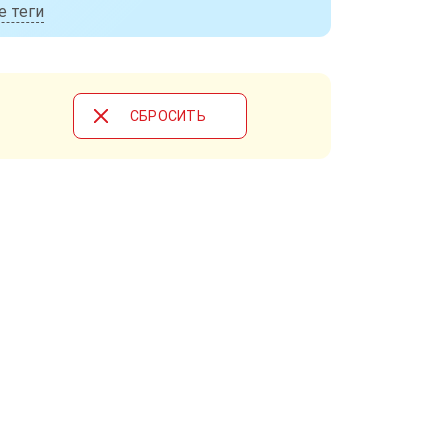
е теги
CБРОСИТЬ