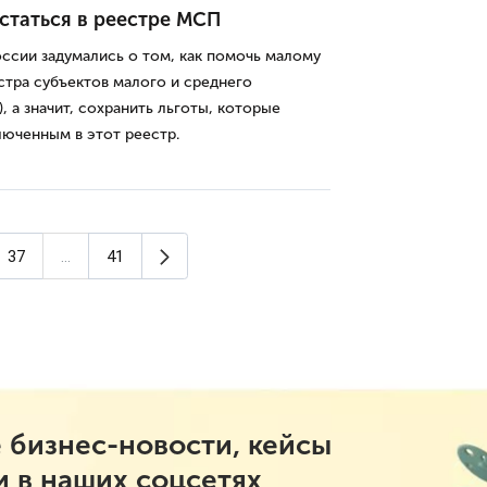
статься в реестре МСП
ссии задумались о том, как помочь малому
стра субъектов малого и среднего
 а значит, сохранить льготы, которые
люченным в этот реестр.
Следующая страница
37
...
41
ица)
 бизнес-новости, кейсы
и в наших соцсетях