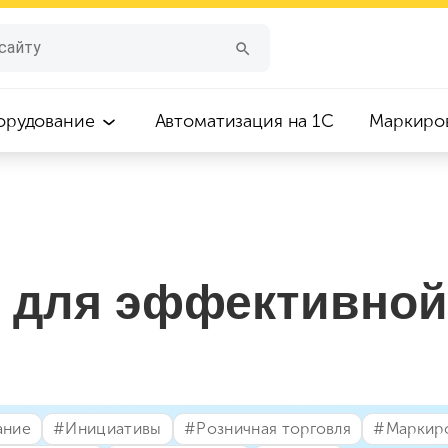
орудование
Автоматизация на 1С
Маркиро
 для эффективной
ание
#⁣Инициативы
#⁣Розничная торговля
#⁣Маркир