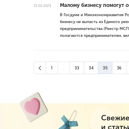
Малому бизнесу помогут о
15.02.2023
В Госдуме и Минэкономразвития Ро
бизнесу не выпасть из Единого рее
предпринимательства (Реестр МСП),
полагаются предпринимателям, вк
Предыдущая страница
1
...
33
34
35
36
(текущая стран
Свежие
и стать