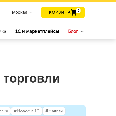
0
Москва
КОРЗИНА
вка
1С и маркетплейсы
Блог
 торговли
овка
#⁣Новое в 1С
#⁣Налоги