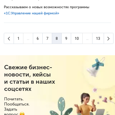
Рассказываем о новых возможностях программы
«1С:Управление нашей фирмой»
Предыдущая страница
Сл
1
...
6
7
8
9
10
...
13
(текущая страница)
Свежие бизнес-
новости, кейсы
и статьи в наших
соцсетях
Почитать.
Пообщаться.
Задать
вопрос