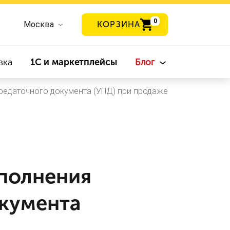
0
Москва
КОРЗИНА
вка
1С и маркетплейсы
Блог
ередаточного документа (УПД) при продаже
аполнения
окумента