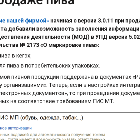
ие нашей фирмой»
начиная с версии 3.0.11 при про
та добавили возможность заполнения информаци
ествления деятельности (МОД) в УПД версии 5.02
ьства № 2173 «О маркировке пива»:
ива в кегах;
ля пива в потребительских упаковках.
емой пивной продукции поддержана в документах «Р
 организациями». Теперь, если в настройках интегр
электронных документов», то при проведении докум
ных на соответствие требованиям ГИС МТ.