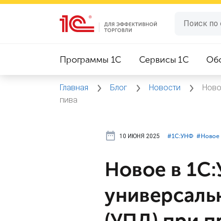
Программы 1C
Сервисы 1C
Об
Главная
Блог
Новости
Ново
пива
10 ИЮНЯ 2025
#⁣1С:УНФ
#⁣Новое 
Новое в 1С
универсаль
(УПД) при 