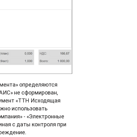
умента» определяются
АИС» не сформирован,
кумент «ТТН Исходящая
ожно использовать
омпания» - «Электронные
иная с даты контроля при
преждение.