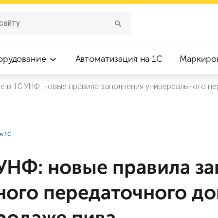
орудование
Автоматизация на 1С
Маркиро
е в 1С:УНФ: новые правила заполнения универсального п
в 1С
:УНФ: новые правила з
ного передаточного д
продаже пива