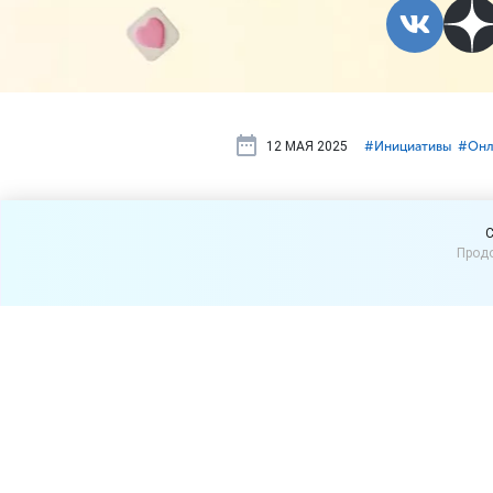
12 МАЯ 2025
#⁣Инициативы
#⁣Он
В Минпромт
C
Продо
продажи ал
Заместитель главы Минпр
альтернативным способом
В апреле текущего года по
который предлагает разре
вендинговых автоматах.