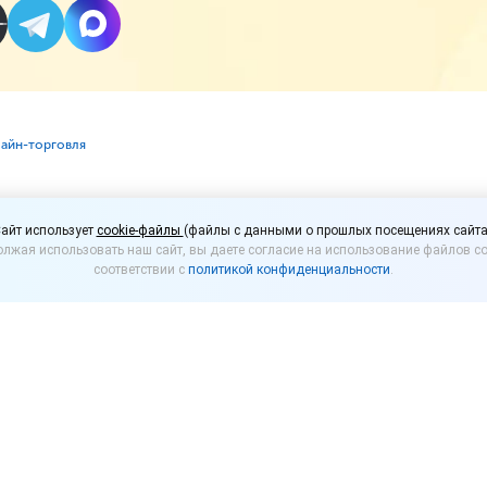
лайн-торговля
орге допустили возмо
айт использует
cookie-файлы
(файлы с данными о прошлых посещениях сайта
лжая использовать наш сайт, вы даете согласие на использование файлов co
коголя по биометрии
соответствии с
политикой конфиденциальности
.
омторга России Роман Чекушов сообщил, что био
 идентификации покупателей товаров с возрастн
явилась
информация
о том, что в Правительстве Росс
шить продажу энергетиков с помощью биометрии на 