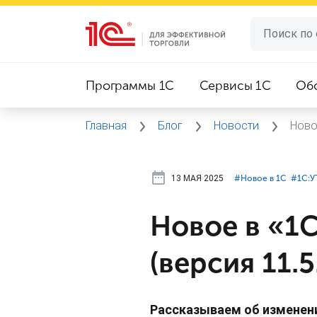
Программы 1C
Сервисы 1C
Об
Главная
Блог
Новости
Ново
13 МАЯ 2025
#⁣Новое в 1С
#⁣1С:У
Новое в «1С
(версия 11.5
Рассказываем об изменени