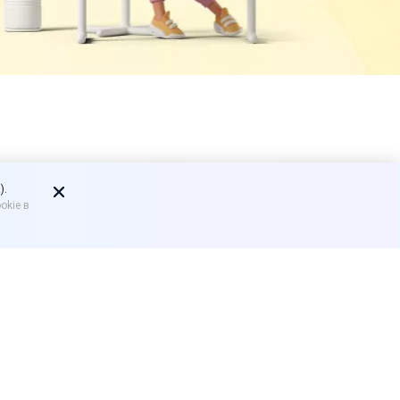
жность
).
okie в
метрия может стать
ыми ограничениями.
ии готовится законопроект,
маркетплейсах и в