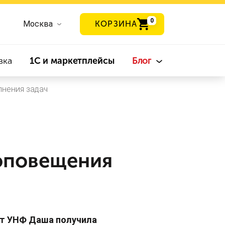
0
Москва
КОРЗИНА
вка
1С и маркетплейсы
Блог
лнения задач
 оповещения
нт УНФ Даша получила