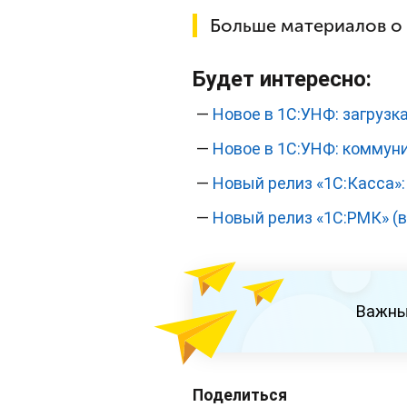
Больше материалов о
Будет интересно:
—
Новое в 1С:УНФ: загрузк
—
Новое в 1С:УНФ: коммун
—
Новый релиз «1С:Касса»:
—
Новый релиз «1С:РМК» (в
Важны
Поделиться