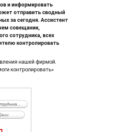
ков и информировать
может отправить сводный
ных за сегодня. Ассистент
чем совещании,
ого сотрудника, всех
дителю контролировать
авления нашей фирмой.
моги контролировать»