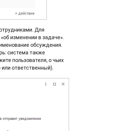
отрудниками. Для
«об изменении в задаче».
аименование обсуждения.
рь: система также
ите пользователя, о чьих
р или ответственный).