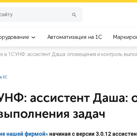
орудование
Автоматизация на 1С
Маркиро
е в 1С:УНФ: ассистент Даша: оповещения и контроль выпо
в 1С
:УНФ: ассистент Даша:
 выполнения задач
ие нашей фирмой»
начиная с версии 3.0.12 а
ссисте