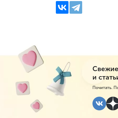
Свежие
и стать
Почитать. П