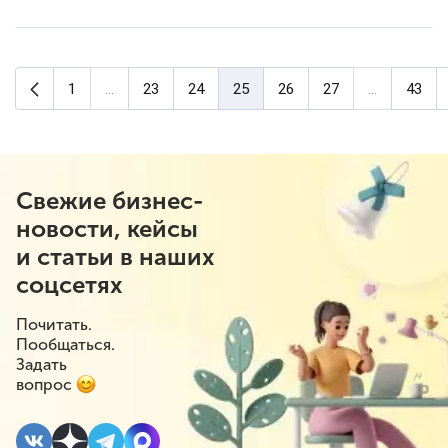
Предыдущая страница
1
...
23
24
25
26
27
...
43
(текущая страница)
Свежие бизнес-
новости, кейсы
и статьи в наших
соцсетях
Почитать.
Пообщаться.
Задать
вопрос