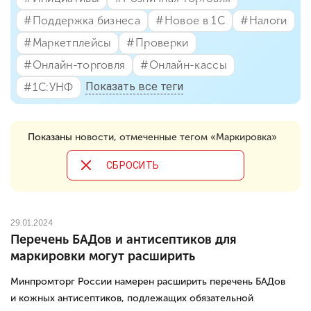
#⁣Поддержка бизнеса
#⁣Новое в 1С
#⁣Налоги
#⁣Маркетплейсы
#⁣Проверки
#⁣Онлайн-торговля
#⁣Онлайн-кассы
Показать все теги
#⁣1С:УНФ
Показаны
новости, отмеченные тегом «Маркировка»
CБРОСИТЬ
29.01.2024
Перечень БАДов и антисептиков для
маркировки могут расширить
Минпромторг России намерен расширить перечень БАДов
и кожных антисептиков, подлежащих обязательной