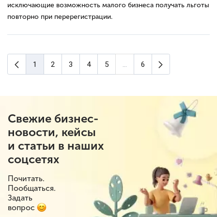
исключающие возможность малого бизнеса получать льготы
повторно при перерегистрации.
Предыдущая страница
Следующая ст
1
2
3
4
5
...
6
(текущая страница)
Свежие бизнес-
новости, кейсы
и статьи в наших
соцсетях
Почитать.
Пообщаться.
Задать
вопрос