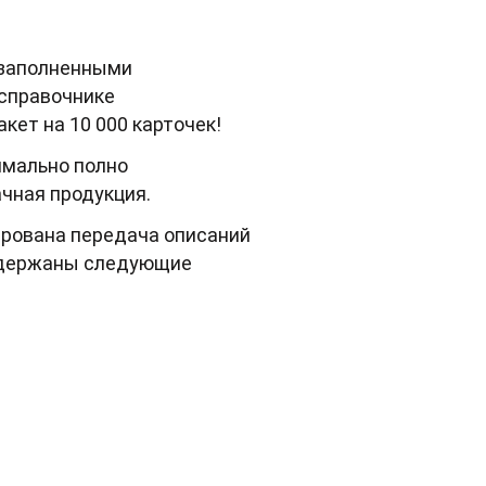
 заполненными
 справочнике
кет на 10 000 карточек!
имально полно
чная продукция.
ирована передача описаний
оддержаны следующие