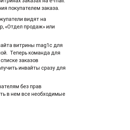
тринах заказах на e-mail.
ия покупателем заказа.
окупатели видят на
р, «Отдел продаж» или
вайта витрины mag1c для
ной. Теперь команда для
 списке заказов
олучить инвайты сразу для
вателям без прав
ять в нем все необходимые