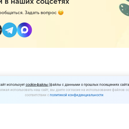
и в наших соцсетях
ообщаться. Задать вопрос
сплатный вебинар
айт использует
cookie-файлы
(файлы с данными о прошлых посещениях сайта
лжая использовать наш сайт, вы даете согласие на использование файлов co
вание в 1С:Рознице 3
соответствии с
политикой конфиденциальности
.
м на бесплатный вебинар «Ценообразование в 1С:Роз