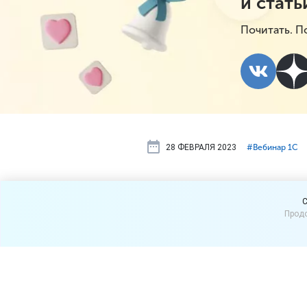
и стать
Почитать. П
28 ФЕВРАЛЯ 2023
#⁣Вебинар 1С
2 марта бе
C
Продо
«Ценообразо
3.0»
2 марта 2023 г. приглашае