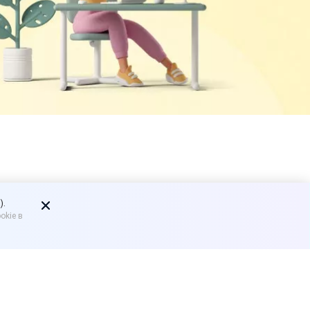
).
okie в
.0 и 1С:УНФ
нице 3.0 и 1С:УНФ 3.0».