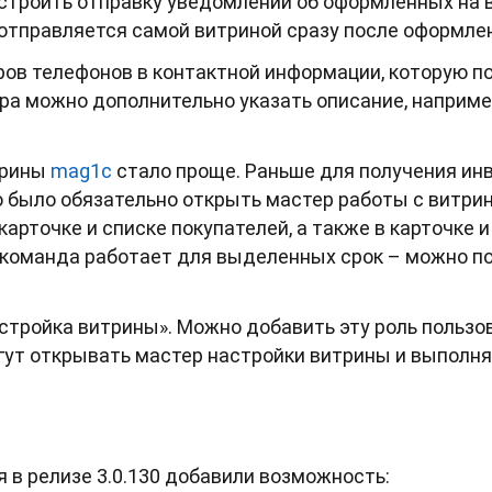
строить отправку уведомлений об оформленных на ви
отправляется самой витриной сразу после оформлен
ров телефонов в контактной информации, которую п
ра можно дополнительно указать описание, наприме
трины
mag1c
стало проще. Раньше для получения ин
 было обязательно открыть мастер работы с витри
карточке и списке покупателей, а также в карточке и
а команда работает для выделенных срок – можно п
стройка витрины». Можно добавить эту роль пользо
гут открывать мастер настройки витрины и выполн
я в релизе 3.0.130 добавили возможность: