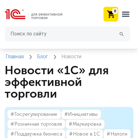
0
Главная
Блог
Новости
Новости «1С» для
эффективной
торговли
#⁣Госрегулирование
#⁣Инициативы
#⁣Розничная торговля
#⁣Маркировка
#⁣Поддержка бизнеса
#⁣Новое в 1С
#⁣Налоги