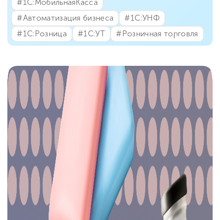
#⁣1С:МобильнаяКасса
#⁣Автоматизация бизнеса
#⁣1С:УНФ
#⁣1С:Розница
#⁣1С:УТ
#⁣Розничная торговля