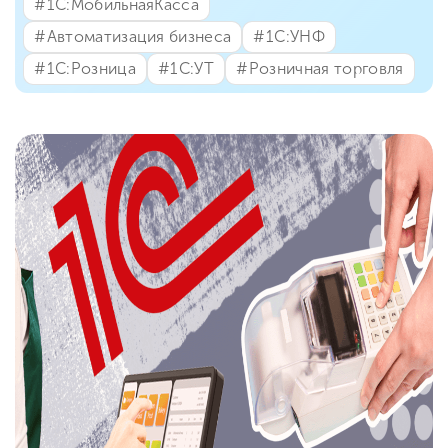
#⁣1С:МобильнаяКасса
#⁣Автоматизация бизнеса
#⁣1С:УНФ
#⁣1С:Розница
#⁣1С:УТ
#⁣Розничная торговля