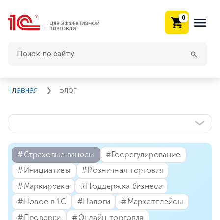
0
Главная
Блог
#⁣Страховые взносы
#⁣Госрегулирование
#⁣Инициативы
#⁣Розничная торговля
#⁣Маркировка
#⁣Поддержка бизнеса
#⁣Новое в 1С
#⁣Налоги
#⁣Маркетплейсы
#⁣Проверки
#⁣Онлайн-торговля