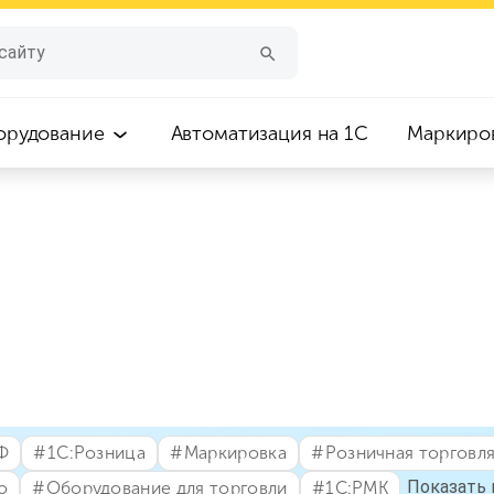
орудование
Автоматизация на 1С
Маркиро
Ф
#⁣1С:Розница
#⁣Маркировка
#⁣Розничная торговл
Показать 
о
#⁣Оборудование для торговли
#⁣1С:РМК