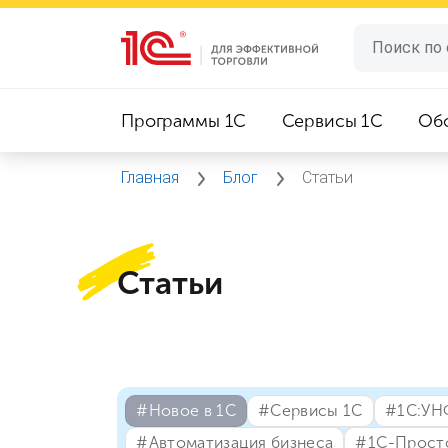
Программы 1C
Сервисы 1C
Об
Главная
Блог
Статьи
Статьи
#⁣Новое в 1С
#⁣Сервисы 1С
#⁣1С:УН
#⁣Автоматизация бизнеса
#⁣1С-Прост