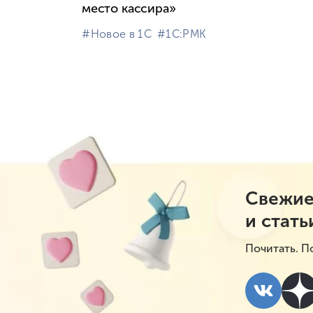
место кассира»
#⁣Новое в 1С
#⁣1С:РМК
Свежие
и стать
Почитать. П