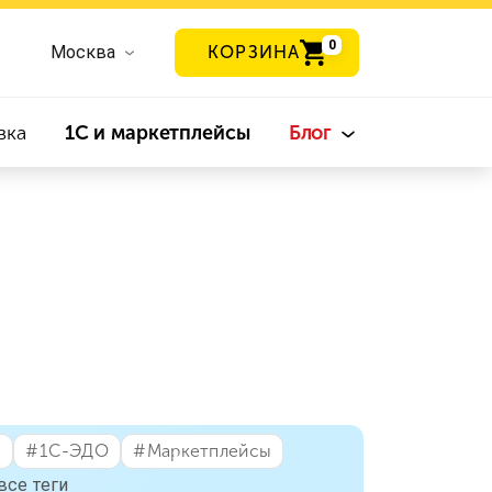
0
Москва
КОРЗИНА
вка
1С и маркетплейсы
Блог
я
#⁣1С-ЭДО
#⁣Маркетплейсы
все теги