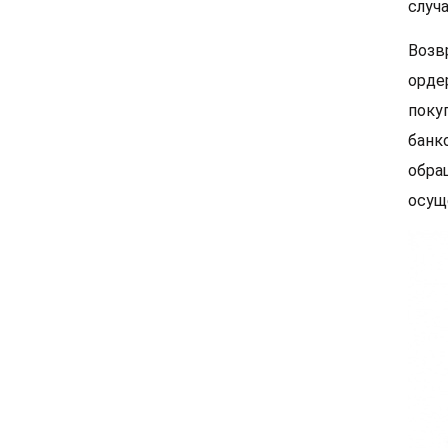
случ
Возв
орде
поку
банк
обра
осущ