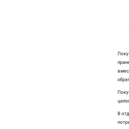
Поку
прин
вмес
обрат
Поку
цело
В от
потр