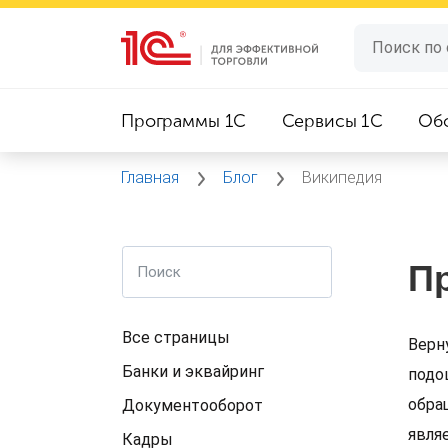
Программы 1C
Сервисы 1C
Об
Главная
Блог
Википедия
Пр
Все страницы
Верн
Банки и эквайринг
подо
обра
Документооборот
явля
Кадры