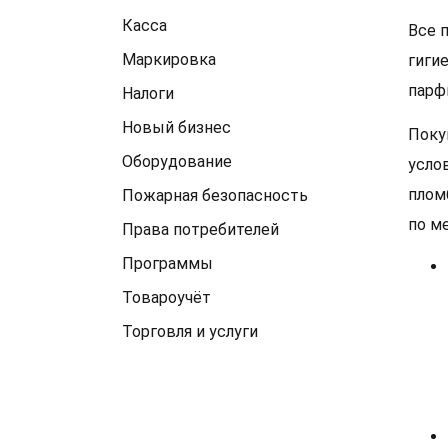
Касса
Все 
Маркировка
гиги
парф
Налоги
Новый бизнес
Поку
Оборудование
усло
плом
Пожарная безопасность
по м
Права потребителей
Программы
Товароучёт
Торговля и услуги