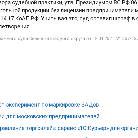
зора судебной практики, утв. Президиумом ВС РФ 06.1
когольной продукции без лицензии предприниматели 
. 14.17 КоАП РФ. Учитывая это, суд оставил штраф в 
летворения.
ажного суда Северо-Западного округа от 18.01.2021 № Ф07-13
ует эксперимент по маркировке БАДов
ии для московских предпринимателей
равление торговлей»: сервис «1С:Курьер» для орга