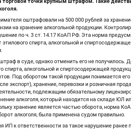
а торговой точки крупным штрафом. Такие действ
коголя.
мателя оштрафовали на 500 000 рублей за хранение
ензии на хранение алкогольной продукции. Контроли
шение по ч. 3 ст. 14.17 КоАП РФ. Эта норма предус
т этилового спирта, алкогольной и спиртосодержаще
.
раф в суде, однако отменить его не получилось. Де
о спирта, алкогольной и спиртосодержащей продукц
ов. Под оборотом такой продукции понимается его 
исле экспорт), хранение, перевозки и розничная про
ятельности, подлежащим обязательному лицензиро
анение алкоголя, который находится на складе ЮЛ и
ольку хранение является частью оборота, норма К
борот алкоголя, была применена судом правильно.
я ИП к ответственности за такое нарушение ранее 