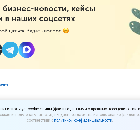
 бизнес-новости, кейсы
и в наших соцсетях
ообщаться. Задать вопрос
вание
в могут убрать крепки
айт использует
cookie-файлы
(файлы с данными о прошлых посещениях сайта
лжая использовать наш сайт, вы даете согласие на использование файлов co
соответствии с
политикой конфиденциальности
.
несено предложение об исключении крепкого алко
предлагается в специализированных торговых точк