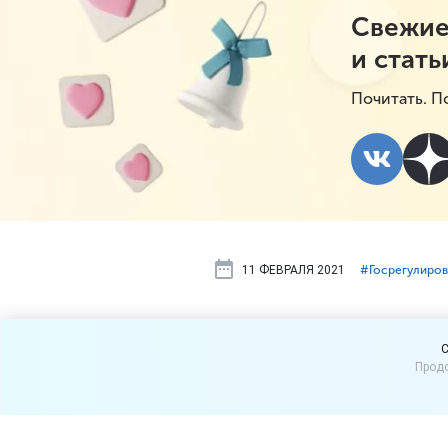
Свежие
и стать
Почитать. П
11 ФЕВРАЛЯ 2021
#⁣Госрегулиро
Из магазино
C
Продо
В Правительство России в
магазинов. Торговать им 