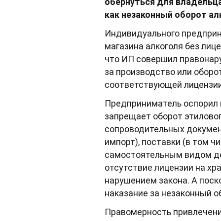
обернуться для владельц
как незаконный оборот ал
Индивидуального предприни
магазина алкоголя без лиц
что ИП совершил правонару
за производство или оборо
соответствующей лицензии
Предприниматель оспорил шт
запрещает оборот этиловог
сопроводительных документ
импорт), поставки (в том ч
самостоятельным видом де
отсутствие лицензии на хр
нарушением закона. А поск
наказание за незаконный о
Правомерность привлечени