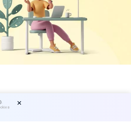
й алкоголь
).
okie в
голя из продуктовых
ах.