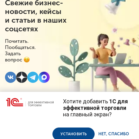
Свежие бизнес-
новости, кейсы
и статьи в наших
соцсетях
Почитать.
Пообщаться.
Задать
вопрос
Хотите добавить
1С для
15 ФЕВРАЛЯ 2021
#⁣Маркировка
эффективной торговли
на главный экран?
Весной 2021 года
Cайт использует
cookie-файлы
(файлы с данными о прошлых
посещениях сайта).
Продолжая использовать наш сайт, вы даете согласие на
стартует эксперимент
использование файлов cookie в соответствии с
политикой
НЕТ, СПАСИБО
УСТАНОВИТЬ
конфиденциальности
.