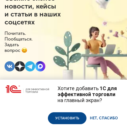
новости, кейсы
и статьи в наших
соцсетях
Почитать.
Пообщаться.
Задать
вопрос
Хотите добавить
1С для
3 НОЯБРЯ 2020
#⁣Маркировка
эффективной торговли
на главный экран?
ЦРПТ отказался от
Cайт использует
cookie-файлы
(файлы с данными о прошлых
посещениях сайта).
Продолжая использовать наш сайт, вы даете согласие на
взимания платы за
использование файлов cookie в соответствии с
политикой
НЕТ, СПАСИБО
УСТАНОВИТЬ
конфиденциальности
.