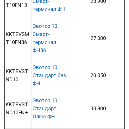
Смарт-
23 900
T10FN13
терминал ФН
Эвотор 10
KKTEVSM
Смарт-
27 000
T10FN36
терминал
ФН36
Эвотор 10
KKTEVST
Стандарт без
20 050
ND10
ФН
Эвотор 10
KKTEVST
Стандарт
30 900
ND10FN+
Плюс ФН