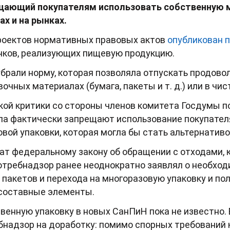
ещающий покупателям использовать собственную м
ах и на рынках.
роектов нормативных правовых актов
опубликован 
ынков, реализующих пищевую продукцию.
брали норму, которая позволяла отпускать продово
чных материалах (бумага, пакеты и т. д.) или в чис
кой критики со стороны членов комитета Госдумы п
ла фактически запрещают использование покупател
овой упаковки, которая могла бы стать альтернатив
ат федеральному закону об обращении с отходами,
отребнадзор ранее неоднократно заявлял о необхо
пакетов и перехода на многоразовую упаковку и п
 составные элементы.
твенную упаковку в новых СанПиН пока не известно.
бнадзор на доработку: помимо спорных требований к