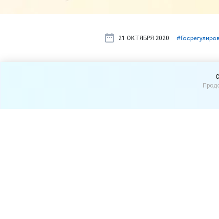
21 ОКТЯБРЯ 2020
#⁣Госрегулиро
Московским
C
Продо
правила под
удаленке
Московские работодатели
более 70 процентов персон
сведений изменили.
Согласно последним измен
Однако если они изменилис