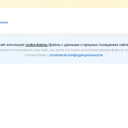
вание
 работодателям изме
айт использует
cookie-файлы
(файлы с данными о прошлых посещениях сайта
лжая использовать наш сайт, вы даете согласие на использование файлов co
ачи данных о работни
соответствии с
политикой конфиденциальности
.
 должны не только обеспечить единовременное н
ала, но и
сообщать
данные о тех, кто отсутствует
ениям если сведения не меняются, представлять их
ь, подавать их следует в день принятия соответст