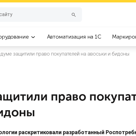
орудование
Автоматизация на 1С
Маркиро
сдуме защитили право покупателей на авоськи и бидоны
ащитили право покупат
бидоны
кологии раскритиковали разработанный Роспотреб