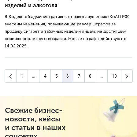
изделий и алкоголя
В Кодекс об административных правонарушениях (КоАП РФ)
внесены изменения, повышающие размер штрафов за
продажу сигарет и табачных изделий лицам, не достигшим
совершеннолетнего возраста. Новые штрафы действуют с
14.02.2025.
Предыдущая страница
Сле
1
...
4
5
6
7
8
...
13
(текущая страница)
Свежие бизнес-
новости, кейсы
и статьи в наших
соцсетях