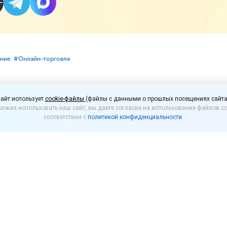
ание
#⁣Онлайн-торговля
дажи алкоголя и сигар
айт использует
cookie-файлы
(файлы с данными о прошлых посещениях сайта
лжая использовать наш сайт, вы даете согласие на использование файлов co
2027 году
соответствии с
политикой конфиденциальности
.
на по биометрии могут разрешить уже в 2026 году
027 году. Об этом сообщил заместитель генерально
й» (ЦБТ) Владислав Святик.
инается эксперимент по дистанционной продаже эне
едующем году его планируют расширить на вино. Дал
шным, продавать дистанционно могут разрешить алк