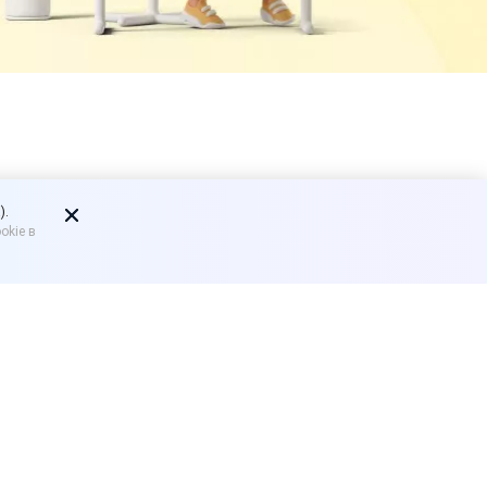
ет могут
).
okie в
, а продажу остального
го директора АО «Центр
ргетиков с использованием
ее, в том случае, если
оголь и табак. Это