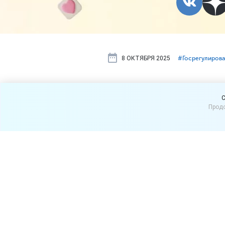
8 ОКТЯБРЯ 2025
#⁣Госрегулиров
Онлайн-про
C
Продо
начаться в 
Дистанционную продажу ви
алкоголя и сигарет – в 2
биометрических технологи
По его словам, сейчас нач
биометрии покупателя. В сл
эксперимент окажется успе