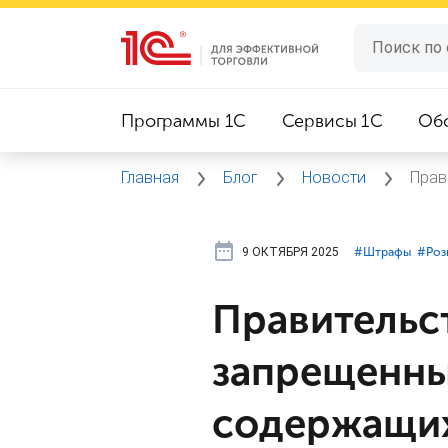
Программы 1C
Сервисы 1C
Об
Главная
Блог
Новости
Прав
9 ОКТЯБРЯ 2025
#⁣Штрафы
#⁣Роз
Правительс
запрещенны
содержащих