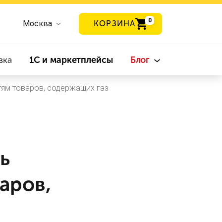
0
Москва
КОРЗИНА
вка
1С и маркетплейсы
Блог
тям товаров, содержащих газ
ь
аров,