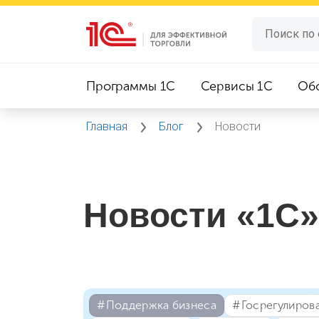
Программы 1C
Сервисы 1C
Об
Главная
Блог
Новости
Новости «1С»
#⁣Поддержка бизнеса
#⁣Госрегулиров