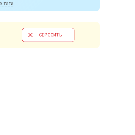
е теги
CБРОСИТЬ