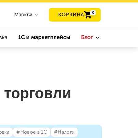
0
Москва
КОРЗИНА
вка
1С и маркетплейсы
Блог
 торговли
овка
#⁣Новое в 1С
#⁣Налоги