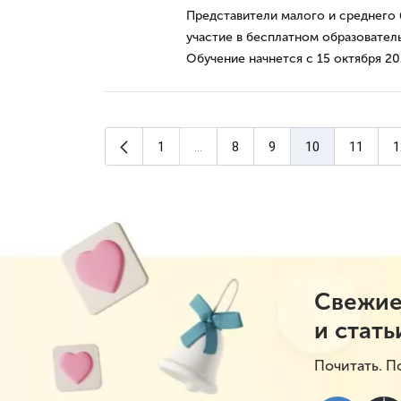
Представители малого и среднего 
участие в бесплатном образовател
Обучение начнется с 15 октября 20
Предыдущая страница
1
...
8
9
10
11
1
(текущая страниц
Свежие
и стать
Почитать. П