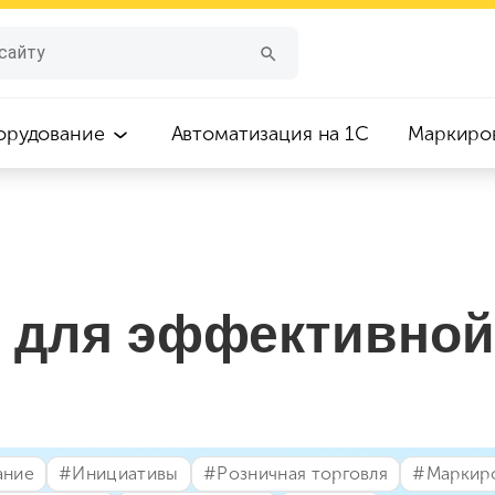
орудование
Автоматизация на 1С
Маркиро
 для эффективной
ание
#⁣Инициативы
#⁣Розничная торговля
#⁣Маркир