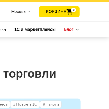
0
Москва
КОРЗИНА
вка
1С и маркетплейсы
Блог
 торговли
неса
#⁣Новое в 1С
#⁣Налоги