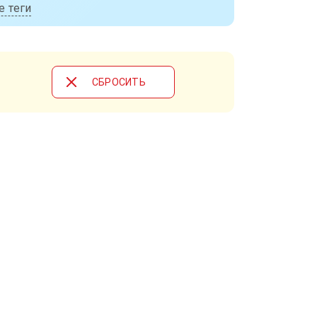
е теги
CБРОСИТЬ