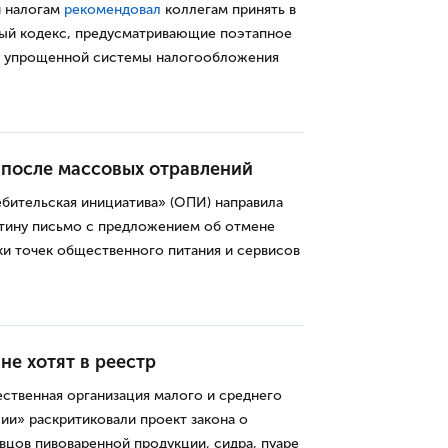
и налогам
рекомендовал
коллегам принять в
вый кодекс, предусматривающие поэтапное
я упрощенной системы налогообложения
 после массовых отравлений
бительская инициатива» (ОПИ) направила
тину письмо с предложением об отмене
и точек общественного питания и сервисов
не хотят в реестр
ственная организация малого и среднего
и» раскритиковали проект закона о
вцов пивоваренной продукции, сидра, пуаре