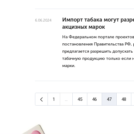
Импорт табака могут разр
6.06.2024
акцизных марок
На Федеральном портале проектов
постановления Правительства РФ,
предлагается разрешить допускать
табачную продукцию только если н
марки.
Предыдущая страница
1
...
45
46
47
48
(текущая стран