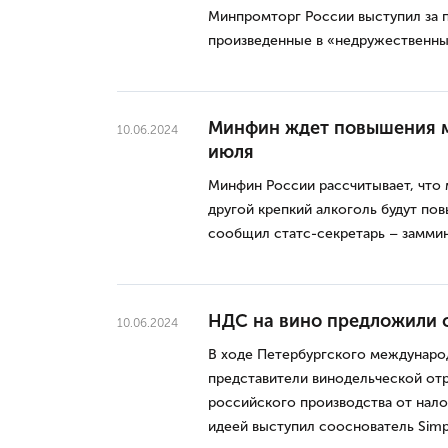
Минпромторг России выступил за 
произведенные в «недружественных
Минфин ждет повышения м
10.06.2024
июля
Минфин России рассчитывает, что 
другой крепкий алкоголь будут по
сообщил статс-секретарь – заммин
НДС на вино предложили о
10.06.2024
В ходе Петербургского междунар
представители винодельческой от
российского производства от нало
идеей выступил сооснователь Simp