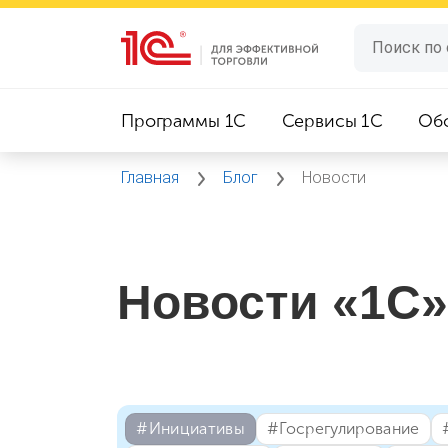
Программы 1C
Сервисы 1C
Об
Главная
Блог
Новости
Новости «1С»
#⁣Инициативы
#⁣Госрегулирование