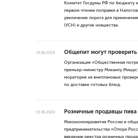
Комитет Госдумы РФ по бюджету 
первом чтении поправки в Налого
увеличение порога для применени
(УСН) и другие новшества.
Общепит могут проверить
19.06.2024
Организация «Общественная потре
премьер-министру Михаилу Мишус
моратория на внеплановые проверк
по доставке готовых блюд.
Розничные продавцы пива 
19.06.2024
Минэкономразвития России и обще
предпринимательства «Опора Росси
введении реестра розничных прода