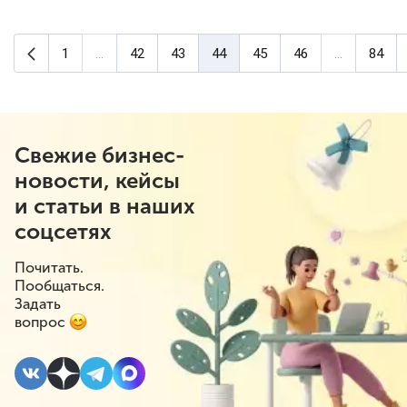
Предыдущая страница
1
...
42
43
44
45
46
...
84
(текущая страница)
Свежие бизнес-
новости, кейсы
и статьи в наших
соцсетях
Почитать.
Пообщаться.
Задать
вопрос