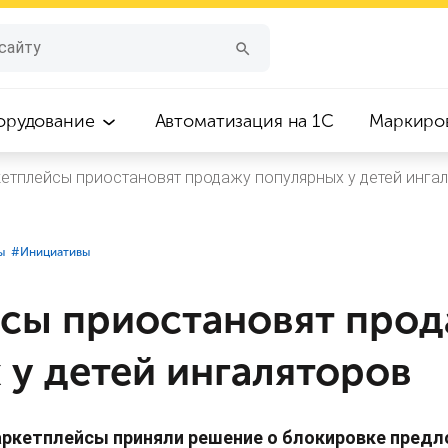
орудование
Автоматизация на 1С
Маркиро
етплейсы приостановят продажу популярных у детей инга
ы
#⁣Инициативы
сы приостановят про
 у детей ингаляторов
аркетплейсы приняли решение о блокировке пред