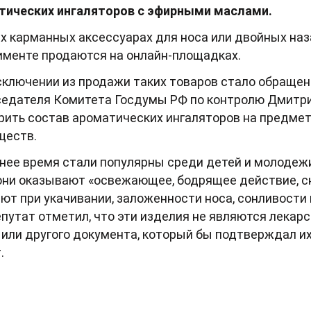
тических ингаляторов с эфирными маслами.
х карманных аксессуарах для носа или двойных на
именте продаются на онлайн-площадках.
сключении из продажи таких товаров стало обращен
седателя Комитета Госдумы РФ по контролю Дмитри
рить состав ароматических ингаляторов на предме
ществ.
нее время стали популярны среди детей и молодежи
 они оказывают «освежающее, бодрящее действие, с
т при укачивании, заложенности носа, сонливости и
путат отметил, что эти изделия не являются лекар
или другого документа, который бы подтверждал их 
.