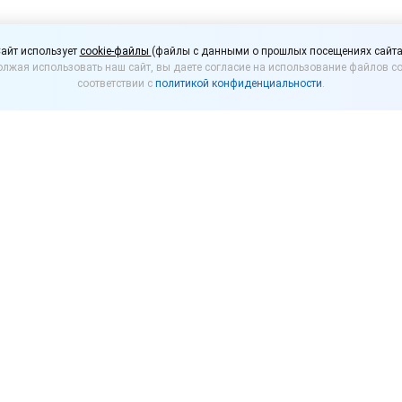
ели сладостей повыша
айт использует
cookie-файлы
(файлы с данными о прошлых посещениях сайта
лжая использовать наш сайт, вы даете согласие на использование файлов co
укцию
соответствии с
политикой конфиденциальности
.
щиков кондитерских изделий проинформировали о 
ется рост себестоимости производства.
е продукты, как конфеты, зефир и вафли. Для ретей
е. Такая информация поступила от БКК «Коломенск
ы, Konfesta (цены вырастут на 20%), Strock (цены 
отрасли, на рост цен повлияло увеличение себесто
ялась на 28%. Растут также затраты на логистику, 
ление рубля, что привело к удорожанию импортного 
ромторг России предложил провести эксперимент п