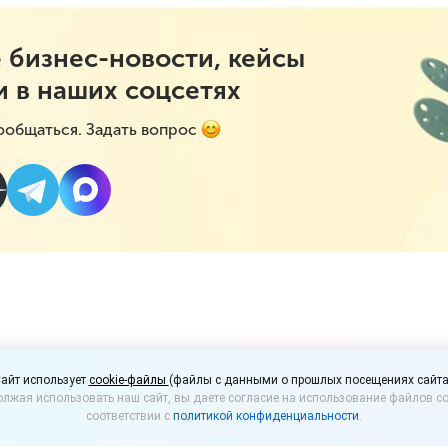
 бизнес-новости, кейсы
и в наших соцсетях
ообщаться. Задать вопрос
бесплатный вебинар
айт использует
cookie-файлы
(файлы с данными о прошлых посещениях сайта
лжая использовать наш сайт, вы даете согласие на использование файлов co
йсы: доходы, расходы 
соответствии с
политикой конфиденциальности
.