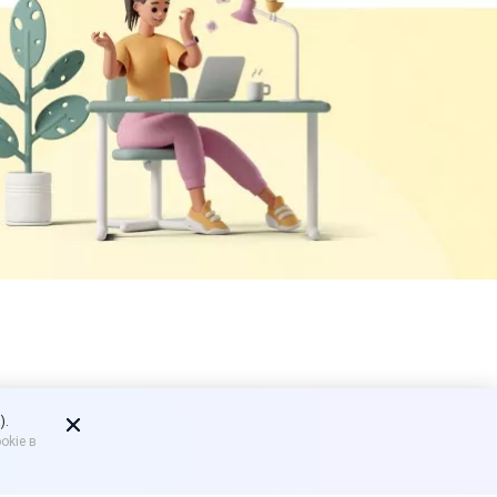
).
okie в
и