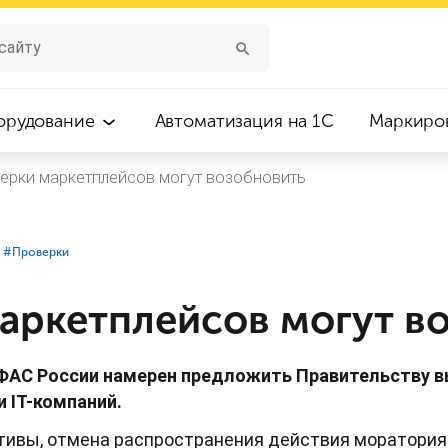
орудование
Автоматизация на 1С
Маркиро
ерки маркетплейсов могут возобновить
#⁣Проверки
аркетплейсов могут в
ФАС России намерен предложить Правительству в
 IT-компаний.
тивы, отмена распространения действия моратория