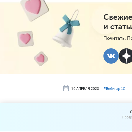
Свежие
и стать
Почитать. П
10 АПРЕЛЯ 2023
#⁣Вебинар 1С
13 апреля 
C
Продо
«Маркетпле