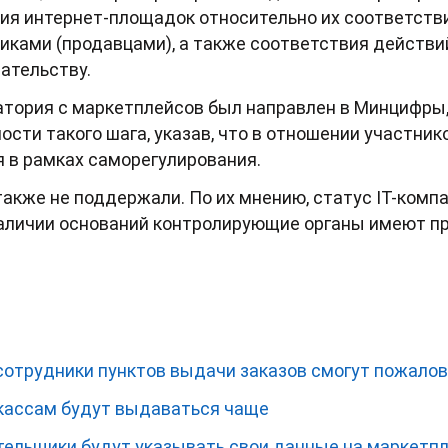
ия интернет-площадок относительно их соответстви
иками (продавцами), а также соответствия действ
ательству.
атория с маркетплейсов был направлен в Минцифры,
сти такого шага, указав, что в отношении участнико
 в рамках саморегулирования.
кже не поддержали. По их мнению, статус IT-компа
наличии оснований контролирующие органы имеют пр
сотрудники пунктов выдачи заказов смогут пожало
кассам будут выдаваться чаще
ельщики будут указывать свои данные на маркетп