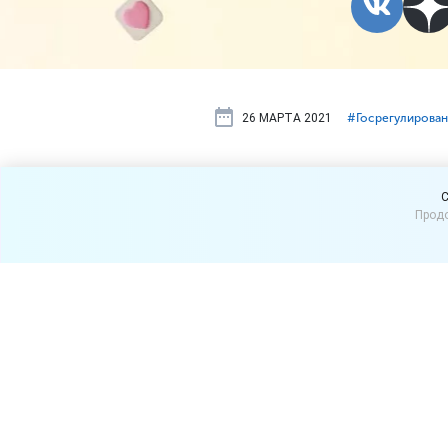
26 МАРТА 2021
#⁣Госрегулирова
Предписани
C
Продо
процедуры,
Предписание о демонтаже 
собственника и других пр
подлежит.
Комитет градостроительст
принадлежащей ей рекламно
предписанием и обратилась