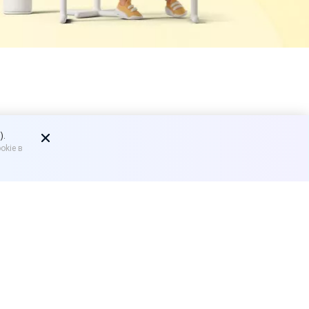
нием
).
okie в
я проверки в отношении ее
онным и исполнению не
редписание о демонтаже
анизация не согласилась с
оскольку оно было выдано с