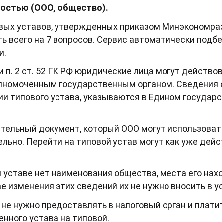
ностью (ООО, общество).
вых уставов, утвержденных приказом Минэкономраз
ь всего на 7 вопросов. Сервис автоматически подб
и.
 п. 2 ст. 52 ГК РФ юридические лица могут действо
олномоченным государственным органом. Сведения о
ии типового устава, указываются в Едином государ
ительный документ, который ООО могут использоват
льно. Перейти на типовой устав могут как уже дейс
ом уставе нет наименования общества, места его на
ае изменения этих сведений их не нужно вносить в у
в не нужно предоставлять в налоговый орган и плати
енного устава на типовой.