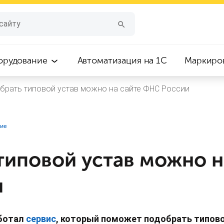
орудование
Автоматизация на 1С
Маркиро
брать типовой устав можно на сайте ФНС России
ние
типовой устав можно н
и
аботал
сервис
, который поможет подобрать типово