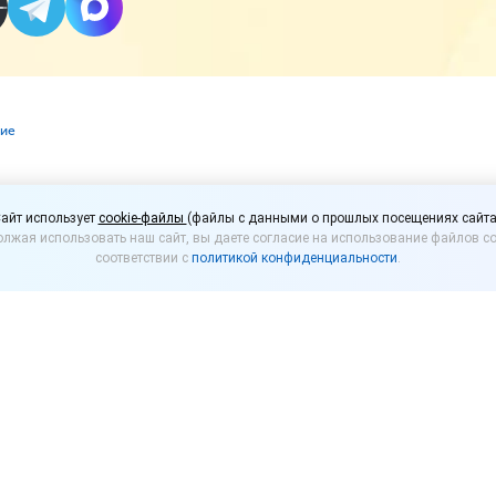
ние
е, выданное с наруше
айт использует
cookie-файлы
(файлы с данными о прошлых посещениях сайта
лжая использовать наш сайт, вы даете согласие на использование файлов co
 незаконно
соответствии с
политикой конфиденциальности
.
рекламной конструкции, выданное без проведени
едусмотренных законом процедур, является незак
ва городской администрации выдал организации п
й конструкции, установленной без разрешения. Орг
 в суд с заявлением о признании его незаконным, п