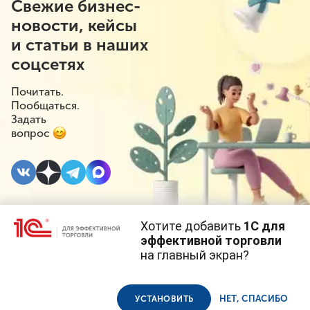
Свежие бизнес-
новости, кейсы
и статьи в наших
соцсетях
Почитать.
Пообщаться.
Задать
вопрос
Хотите добавить
1С для
21 ДЕКАБРЯ 2022
#⁣Госрегулирование
эффективной торговли
на главный экран?
Импортное пиво
Cайт использует
cookie-файлы
(файлы с данными о прошлых
посещениях сайта).
Продолжая использовать наш сайт, вы даете согласие на
может подорожать из-
использование файлов cookie в соответствии с
политикой
НЕТ, СПАСИБО
УСТАНОВИТЬ
конфиденциальности
.