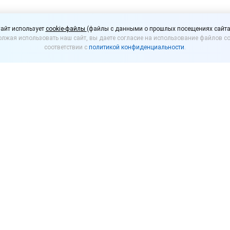
ит торговые центры, м
айт использует
cookie-файлы
(файлы с данными о прошлых посещениях сайта
лжая использовать наш сайт, вы даете согласие на использование файлов co
соответствии с
политикой конфиденциальности
.
айным ситуациям (МЧС России) намерено провест
рах и на складах после недавних крупных пожаров
м сообщил глава ведомства Александр Куренков.
ЧС России, ведомство намерено обратиться в Прави
надзорных мероприятий в отношении всех крупных 
ексов. Контролеры проверят наличие и работоспос
ния, а также состояние эвакуационных выходов. Кр
ала к реагированию на возможные внештатные ситу
ее время в Подмосковье произошли два крупных пож
а строительном рынке в Балашихе. Предприятиям п